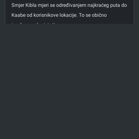
Smjer Kibla mjeri se određivanjem najkraćeg puta do
Kaabe od korisnikove lokacije. To se obično
izračunava koristeći:
Tehnologija geolokacije: Koristi GPS za
određivanje korisnikove lokacije i izračunavanje
smjera prema Meki.
Senzori orijentacije: Koristi magnetometar i
akcelerometar uređaja za određivanje smjera.
Kutovi i azimuti: Azimut prema Kaabi izračunava
se kao kut u odnosu na sjever, pružajući točan
smjer za molitvu.