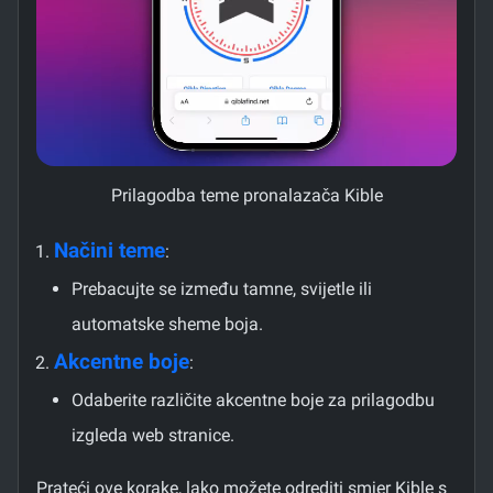
Prilagodba teme pronalazača Kible
Načini teme
:
Prebacujte se između tamne, svijetle ili
automatske sheme boja.
Akcentne boje
:
Odaberite različite akcentne boje za prilagodbu
izgleda web stranice.
Prateći ove korake, lako možete odrediti smjer Kible s