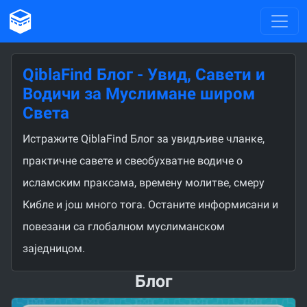
QiblaFind Блог - Увид, Савети и
Водичи за Муслимане широм
Света
Истражите QiblaFind Блог за увидљиве чланке,
практичне савете и свеобухватне водиче о
исламским праксама, времену молитве, смеру
Кибле и још много тога. Останите информисани и
повезани са глобалном муслиманском
заједницом.
Блог