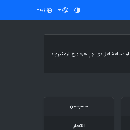
ژبه
او عشاء شامل دي، چې هره ورځ تازه کیږي د
ماسپښین
انتظار