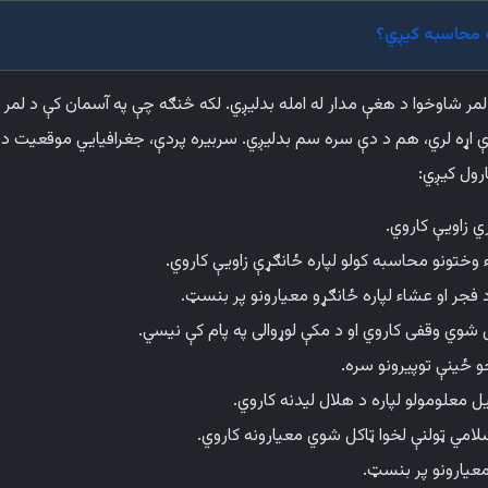
ه محاسبه کیږي؟
لمر شاوخوا د هغې مدار له امله بدلیږي. لکه څنګه چې په آسمان کې د لمر
اړه لري، هم د دې سره سم بدلیږي. سربیره پردې، جغرافیایي موقعیت د 
رول کیږي:
ي زاویې کاروي.
وختونو محاسبه کولو لپاره ځانګړې زاویې کاروي.
 فجر او عشاء لپاره ځانګړو معیارونو پر بنسټ.
 شوي وقفی کاروي او د مکې لوړوالی په پام کې نیسي.
خو ځینې توپیرونو سره.
معلومولو لپاره د هلال لیدنه کاروي.
لامي ټولنې لخوا ټاکل شوي معیارونه کاروي.
معیارونو پر بنسټ.