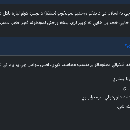
 په اسلام کې د پنځو ورځنیو لمونځونو (صلاة) د ترسره کولو لپاره ټاکل
وې ځایې څخه بل ځایې ته توپیر لري. پنځه ورځني لمونځونه فجر، ظهر، عصر،
ي؟
ند فلکیاتي معلوماتو پر بنسټ محاسبه کیږي. اصلي عوامل چې په پام کې ن
ڼا ښکاري.
یږي.
 د اوږدوالي سره برابر وي.
ته شي.