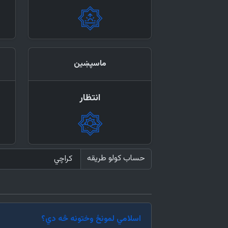
ماسپښین
انتظار
حساب کولو طریقه
اسلامي لمونځ وختونه څه دي؟