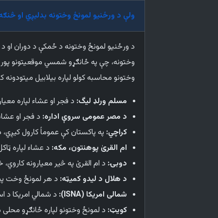
ولې د ورځنیو لمونځ وختونه بدلیږي او څنګ
د ورځنیو لمونځ وختونه د ځمکې د دوران او د 
وختونه، چې په ځانګړو شمسي موقعیتونو پورې 
وختونو محاسبه کولو لپاره بیلابیل میتودونه کا
مسلم ورلډ لیگ:
د فجر او عشاء لپاره معیار
د مصر عمومی سروې ادارہ:
د فجر او عشاء 
کراچي:
په پاکستان کې عموماً کارول کیږي، د
ام القریٰ پوهنتون، مکه:
د عشاء لپاره ټاکل
دوبۍ:
د ام القریٰ په څیر معیارونه کاروي، 
د هلال د لیدو کمیټه:
د هر لمونځ وخت پیل 
شمالی امریکا (ISNA):
د شمالي امریکا د اس
کویټ:
د لمونځ وختونو لپاره ځانګړو محلی 