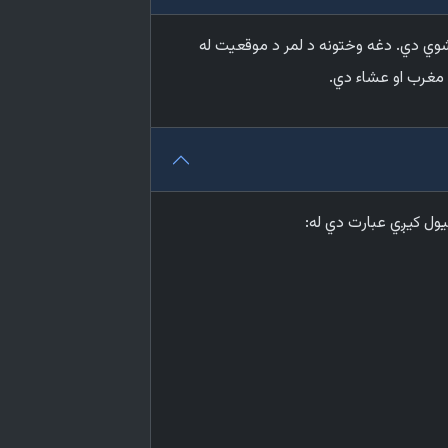
 شوي دي. دغه وختونه د لمر د موقعیت له
 مغرب او عشاء دي.
یول کیږي عبارت دي له: