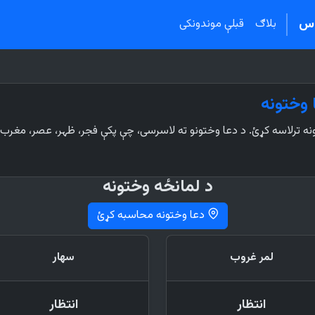
اس
بلاګ
قبلې موندونکی
 وختونه
ه ترلاسه کړئ. د دعا وختونو ته لاسرسی، چې پکې فجر، ظہر، عصر، مغرب 
د لمانځه وختونه
دعا وختونه محاسبه کړئ
لمر غروب
سهار
انتظار
انتظار