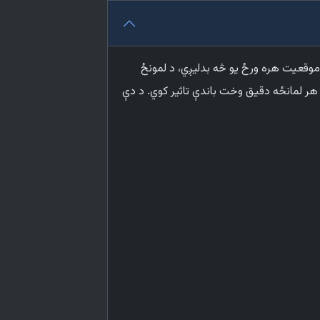
 موقعیت هره ورځ یو څه بدلیږي، د لمونځ
هر لمانځه دقیق وخت باندې تاثیر کوي. د دې