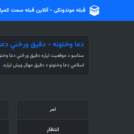
قبله موندونکی - آنلاین قبله سمت کمپ
دعا وختونه - دقيق ورځني دعا
ستاسو د موقعیت لپاره دقیق ورځني دعا وختون
اسلامي دعا وختونو د دقیق مهال ویش لپاره.
لمر
انتظار