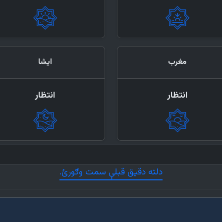
مغرب
ایشا
انتظار
انتظار
دلته دقیق قبلې سمت وګورئ.