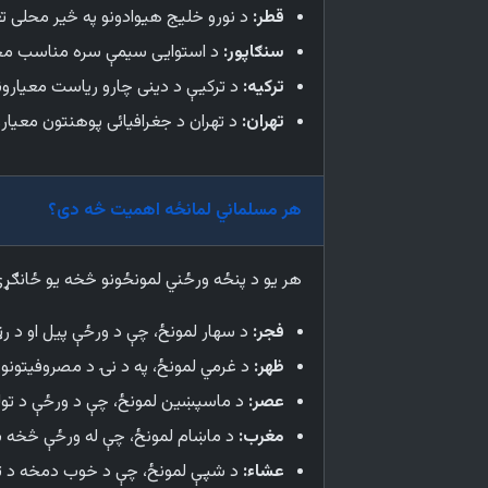
قطر:
د نورو خلیج هیوادونو په څیر محلی ت
سنګاپور:
د استوایی سیمې سره مناسب محلی
ترکیه:
د ترکیې د دینی چارو ریاست معیارونه
تهران:
د تهران د جغرافیائی پوهنتون معیارون
هر مسلماني لمانځه اهمیت څه دی؟
هر یو د پنځه ورځني لمونځونو څخه یو ځانګړ
فجر:
د سهار لمونځ، چې د ورځې پیل او د رڼا 
ظهر:
د غرمي لمونځ، په د نۍ د مصروفیتونو 
عصر:
د ماسپښین لمونځ، چې د ورځې د تول
مغرب:
د ماښام لمونځ، چې له ورځې څخه ش
عشاء:
د شپې لمونځ، چې د خوب دمخه د تفکر 