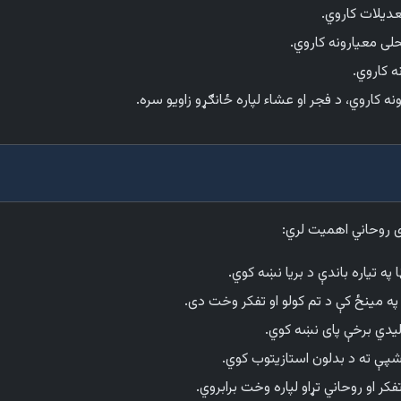
عدیلات کاروي.
 معیارونه کاروي.
 کاروي.
ه کاروي، د فجر او عشاء لپاره ځانګړو زاویو سره.
ی روحاني اهمیت لري:
په تیاره باندې د بریا نښه کوي.
په مینځ کې د تم کولو او تفکر وخت دی.
یدي برخې پای نښه کوي.
پې ته د بدلون استازیتوب کوي.
او روحاني تړاو لپاره وخت برابروي.