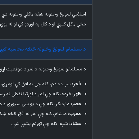
اسلامي لمونځ وختونه هغه ټاکلي وختونه دي چې
مخې ټاکل کیږي او د کال په اوږدو کې او له ی
د مسلمانو لمونځ وختونه څنګه محاسبه کیږ
د مسلمانو لمونځ وختونه د لمر د موقعیت اړو
فجر:
سپیده دم، کله چې په افق کې لومړۍ ر
ظهر:
غرمه، کله چې لمر د لوړتیا نقطې ته رس
عصر:
مازدیګر، کله چې د یو شی سیوری د هغه
مغرب:
ماښام، کله چې لمر له افق څخه ښک
عشاء:
شپه، کله چې تورتم بشپړ شي.