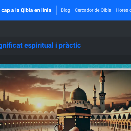
 cap a la Qibla en línia
Blog
Cercador de Qibla
Hores 
nificat espiritual i pràctic