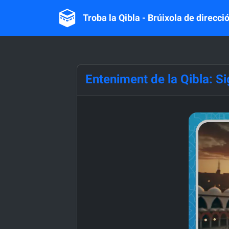
Troba la Qibla - Brúixola de direcció
Enteniment de la Qibla: Sig