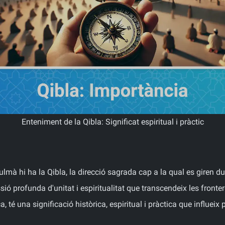
Enteniment de la Qibla: Significat espiritual i pràctic
ulmà hi ha la Qibla, la direcció sagrada cap a la qual es giren d
ió profunda d'unitat i espiritualitat que transcendeix les fronte
é una significació històrica, espiritual i pràctica que influeix p