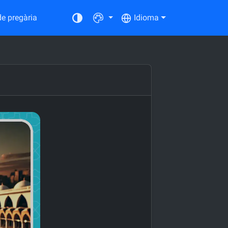
de pregària
Idioma