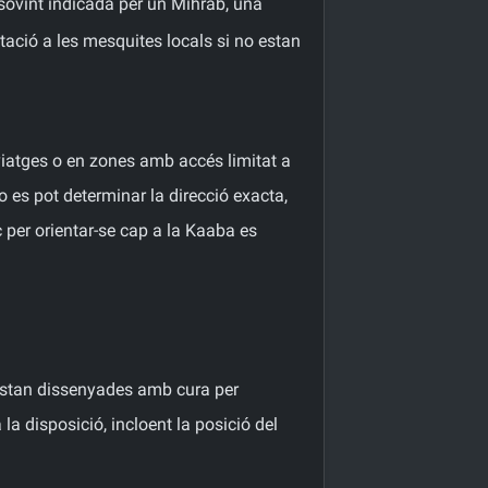
 sovint indicada per un Mihrab, una
ació a les mesquites locals si no estan
 viatges o en zones amb accés limitat a
o es pot determinar la direcció exacta,
ç per orientar-se cap a la Kaaba es
s estan dissenyades amb cura per
la disposició, incloent la posició del