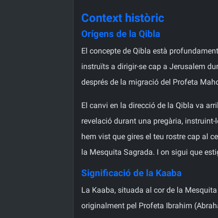
Context històric
Orígens de la Qibla
El concepte de Qibla està profundament a
instruïts a dirigir-se cap a Jerusalem 
després de la migració del Profeta Mah
El canvi en la direcció de la Qibla va ar
revelació durant una pregària, instruint
hem vist que gires el teu rostre cap al c
la Mesquita Sagrada. I on sigui que estig
Significació de la Kaaba
La Kaaba, situada al cor de la Mesquita 
originalment pel Profeta Ibrahim (Abraha