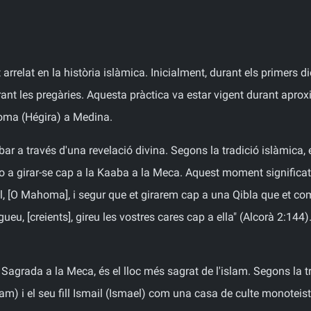
rrelat en la història islàmica. Inicialment, durant els primers d
durant les pregàries. Aquesta pràctica va estar vigent durant ap
oma (Hégira) a Medina.
ribar a través d'una revelació divina. Segons la tradició islàmic
-lo a girar-se cap a la Kaaba a la Meca. Aquest moment significat
el, [O Mahoma], i segur que et girarem cap a una Qibla que et com
ueu, [creients], gireu les vostres cares cap a ella" (Alcorà 2:144)
Sagrada a la Meca, és el lloc més sagrat de l'islam. Segons la tr
m) i el seu fill Ismail (Ismael) com una casa de culte monoteista