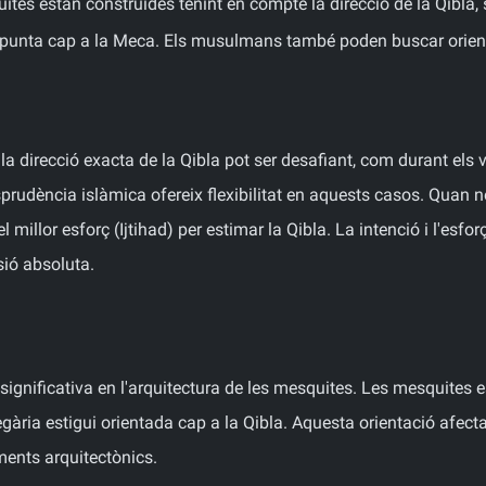
tes estan construïdes tenint en compte la direcció de la Qibla,
 apunta cap a la Meca. Els musulmans també poden buscar orient
a direcció exacta de la Qibla pot ser desafiant, com durant els
isprudència islàmica ofereix flexibilitat en aquests casos. Quan n
llor esforç (Ijtihad) per estimar la Qibla. La intenció i l'esfor
sió absoluta.
a significativa en l'arquitectura de les mesquites. Les mesquite
gària estigui orientada cap a la Qibla. Aquesta orientació afecta 
ements arquitectònics.