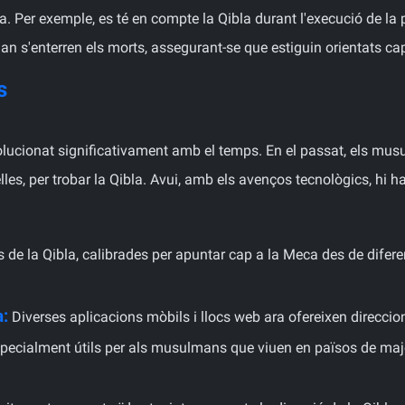
a. Per exemple, es té en compte la Qibla durant l'execució de la
quan s'enterren els morts, assegurant-se que estiguin orientats ca
s
volucionat significativament amb el temps. En el passat, els mu
trelles, per trobar la Qibla. Avui, amb els avenços tecnològics, hi
 de la Qibla, calibrades per apuntar cap a la Meca des de diferent
a:
Diverses aplicacions mòbils i llocs web ara ofereixen direccions
specialment útils per als musulmans que viuen en països de ma