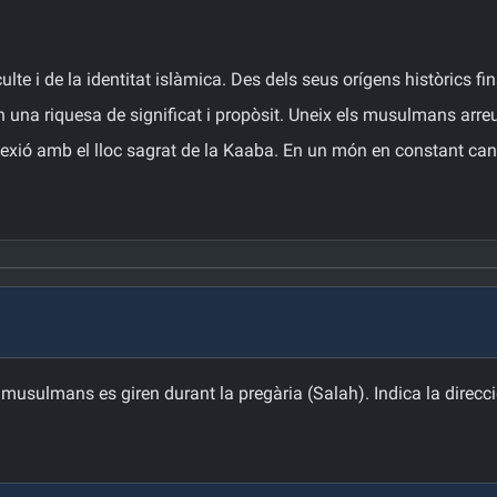
e i de la identitat islàmica. Des dels seus orígens històrics fins 
 una riquesa de significat i propòsit. Uneix els musulmans arreu
nnexió amb el lloc sagrat de la Kaaba. En un món en constant can
s musulmans es giren durant la pregària (Salah). Indica la direcc