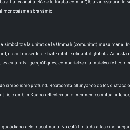
ibus. La reconstitució de la Kaaba com la Qibla va restaurar la se
 del monoteisme abrahàmic.
gària simbolitza la unitat de la Ummah (comunitat) musulmana. I
, creant un sentit de fraternitat i solidaritat globals. Aquesta d
cies culturals i geogràfiques, comparteixen la mateixa fe i co
le de simbolisme profund. Representa allunyar-se de les distracc
físic amb la Kaaba reflecteix un alineament espiritual interior
a quotidiana dels musulmans. No està limitada a les cinc pregàri