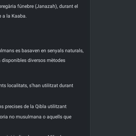
 pregària fúnebre (Janazah), durant el
p a la Kaaba.
sulmans es basaven en senyals naturals,
 ha disponibles diversos mètodes
s localitats, s'han utilitzat durant
 precises de la Qibla utilitzant
joria no musulmana o aquells que