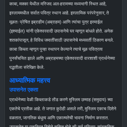
काबा, मक्का येथील मस्जिद अल-हरामच्या मध्यभागी स्थित आहे,
इस्लाममधील सर्वात पवित्र स्थान आहे. इस्लामिक परंपरेनुसार, ते
मूळतः प्रेषित इब्राहीम (अब्राहम) आणि त्यांचा पुत्र इस्माईल
(इश्माईल) यांनी एकेश्वरवादी उपासनेचे घर म्हणून बांधले होते. अनेक
शतकांपासून, हे विविध जमातींसाठी उपासनेचे मध्यवर्ती ठिकाण बनले.
काबा किब्ला म्हणून पुन्हा स्थापन केल्याने त्याचे मूळ पवित्रत्व
पुनर्संचयित झाले आणि अब्राहमच्या एकेश्वरवादी वारशाशी प्रार्थनेच्या
पद्धतीला संरेखित केले.
आध्यात्मिक महत्त्व
उपासनेत एकता
प्रार्थनेच्या वेळी किब्लाकडे तोंड करणे मुस्लिम उम्माह (समुदाय) च्या
एकतेचे प्रतीक आहे. ते जगात कुठेही असले तरी, मुस्लिम एकाच दिशेने
वळतात, जागतिक बंधुत्व आणि एकात्मतेची भावना निर्माण करतात.
उपासनेत या एकत्रित दिशेने सूचित होते की सर्व मुस्लिम, सांस्कृतिक