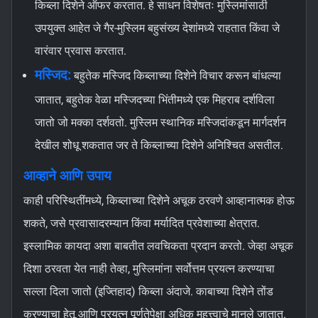
किब्ला दिशेने ऑफर करतात. हे साधन विशेषतः मुस्लिमांसाठी
उपयुक्त आहेत जे गैर-मुस्लिम बहुसंख्य देशांमध्ये राहतात किंवा जे
वारंवार प्रवास करतात.
मस्जिद:
बहुतेक मस्जिद किब्लाच्या दिशेने विचार करून बांधल्या
जातात, बहुतेक वेळा मस्जिदच्या भिंतीमध्ये एक मिहराब दर्शविला
जातो जो मक्का दर्शवतो. मुस्लिम स्थानिक मस्जिदांकडून मार्गदर्शन
देखील शोधू शकतात जर ते किब्लाच्या दिशेने अनिश्चित असतील.
आव्हाने आणि उपाय
काही परिस्थितींमध्ये, किब्लाच्या दिशेने अचूक ठरवणे आव्हानात्मक होऊ
शकते, जसे प्रवासादरम्यान किंवा मर्यादित प्रवेशाच्या क्षेत्रात.
इस्लामिक कायदा अशा बाबतीत लवचिकता प्रदान करतो. जेव्हा अचूक
दिशा ठरवता येत नाही तेव्हा, मुस्लिमांना सर्वोत्तम प्रयत्न करण्याचा
सल्ला दिला जातो (इज्तिहाद) किब्ला अंदाजे. काबाच्या दिशेने तोंड
करण्याचा हेतू आणि प्रयत्न पूर्णतेपेक्षा अधिक महत्त्वाचे मानले जातात.