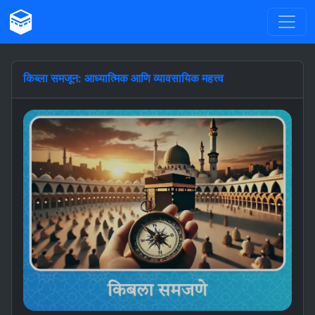
किब्ला समजून: आध्यात्मिक आणि व्यावसायिक महत्त्व