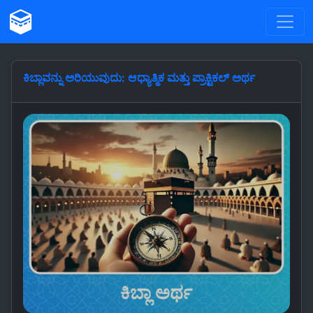
ಕಿಬ್ಲಾವನ್ನು ಅರಿಯುವುದು: ಆಧ್ಯಾತ್ಮಿಕ ಮತ್ತು ಪ್ರಾಕ್ಟಿಕಲ್ ಅರ್ಥ